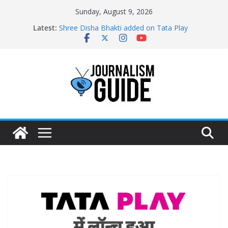
Skip
Sunday, August 9, 2026
to
Latest:
Shree Disha Bhakti added on Tata Play
content
Asservatham TV added on Tata Play
Pratham News added on Dish TV
Shri Jagannath Dham added on Tata Play
Sampoorna News added on Tata Play